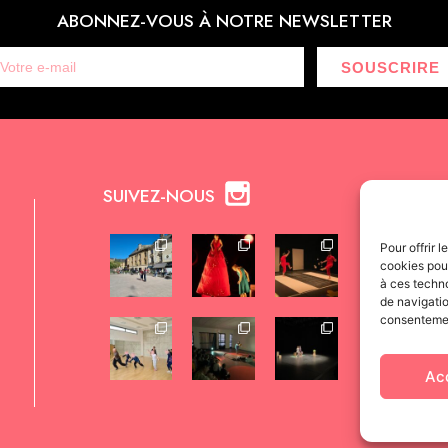
ABONNEZ-VOUS À NOTRE NEWSLETTER
SOUSCRIRE
SUIVEZ-NOUS
Pour offrir 
cookies pour
à ces techn
de navigatio
consentement
Ac