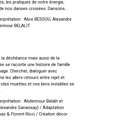
, les pratiques de notre énergie,
ure de nos danses croisées. Dansons…
terprétation : Alice BESSOU, Alexandre
nnour BELALIT.
e la déchéance mais aussi de la
se se raconte une histoire de famille
mage. Chercher, dialoguer avec
e les allers-retours entre rejet et
roles muettes et ces liens invisibles se
.
erprétation : Abdennour Belalit et
Alexandre Sanavixay) / Adaptation
as & Florent Ricci / Création décor :