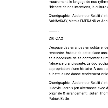
mouvement, le langage de nos rythmes
l’identité de nos intentions, la cult
Chorégraphie : Abdennour Belalit / In
SANAVIXAY, Mathis EMERAND et Abde
_____
ZIG-ZAG
L’espace des errances en solitaire, d
rencontre. Autour de cette place assi
et la nécessité de se confronter à l’i
l’absence grandissante. Le duo soulign
appropriation d’une histoire. A ces pa
substitue une danse tendrement virile
Chorégraphie : Abdennour Belalit / Int
Ludovic Lacroix (en alternance avec 
originale & arrangement : Julien Thom
Patrick Bette.
_____