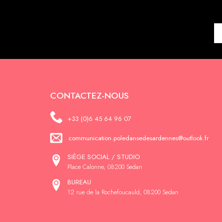
CONTACTEZ-NOUS
+33 (0)6 45 64 96 07
communication.poledansedesardennes@outlook.fr
SIÈGE SOCIAL / STUDIO
Place Calonne, 08200 Sedan
BUREAU
12 rue de la Rochefoucauld, 08200 Sedan