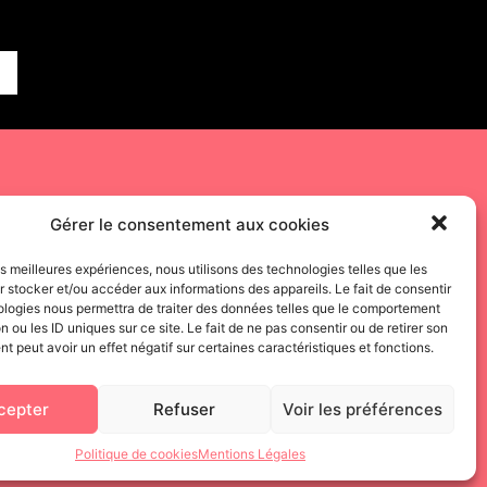
PLAN DU SITE
Gérer le consentement aux cookies
LE PÔLE DANSE
ARCHIVES
les meilleures expériences, nous utilisons des technologies telles que les
 stocker et/ou accéder aux informations des appareils. Le fait de consentir
AGENDA
CONTACT
ologies nous permettra de traiter des données telles que le comportement
n ou les ID uniques sur ce site. Le fait de ne pas consentir ou de retirer son
 peut avoir un effet négatif sur certaines caractéristiques et fonctions.
RÉSIDENTS
cepter
Refuser
Voir les préférences
Politique de cookies
Mentions Légales