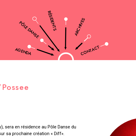
RÉSIDENTS
ARCHIVES
PÔLE DANSE
CONTACT
AGENDA
’Possee
), sera en résidence au Pôle Danse du
 sur sa prochaine création « Diff».