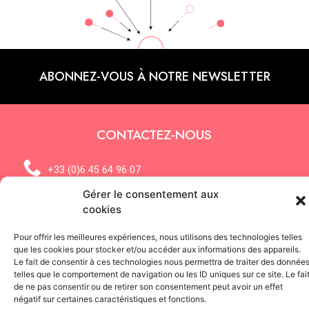
ABONNEZ-VOUS À NOTRE NEWSLETTER
CONTACTEZ-NOUS
+33 (0)6 45 64 96 07
Gérer le consentement aux
Contactez-nous par mail
cookies
Pour offrir les meilleures expériences, nous utilisons des technologies telles
SIEGE SOCIAL / STUDIO
que les cookies pour stocker et/ou accéder aux informations des appareils.
Place Calonne, 08200 Sedan
Le fait de consentir à ces technologies nous permettra de traiter des donnée
telles que le comportement de navigation ou les ID uniques sur ce site. Le fai
BUREAU
de ne pas consentir ou de retirer son consentement peut avoir un effet
12 rue de la Rochefoucauld, 08200 Sedan
négatif sur certaines caractéristiques et fonctions.