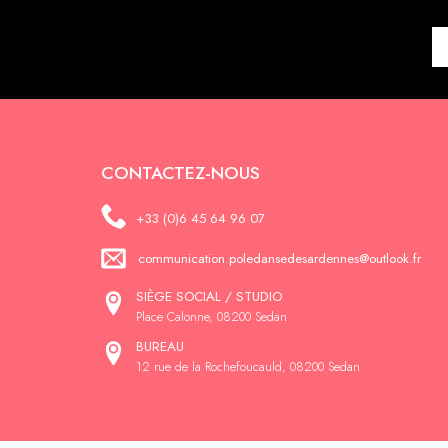
CONTACTEZ-NOUS
+33 (0)6 45 64 96 07
communication.poledansedesardennes@outlook.fr
SIÈGE SOCIAL / STUDIO
Place Calonne, 08200 Sedan
BUREAU
12 rue de la Rochefoucauld, 08200 Sedan