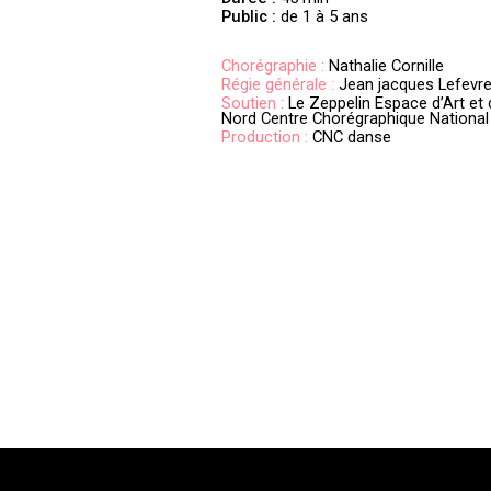
Public :
de 1 à 5 ans
Chorégraphie :
Nathalie Cornille
Régie générale :
Jean jacques Lefevr
Soutien :
Le Zeppelin Espace d’Art et 
Nord Centre Chorégraphique National
Production :
CNC danse