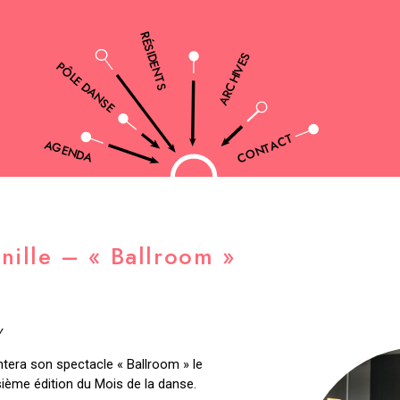
RÉSIDENTS
ARCHIVES
PÔLE DANSE
CONTACT
AGENDA
nille – « Ballroom »
Y
ntera son spectacle « Ballroom » le
isième édition du Mois de la danse.