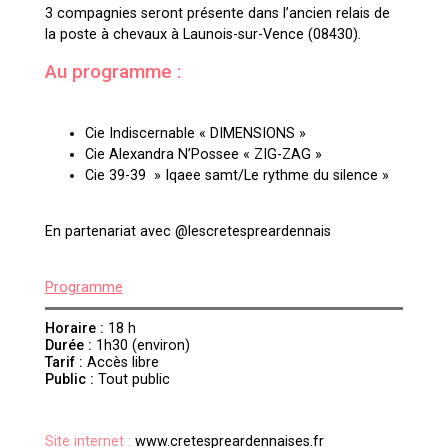
3 compagnies seront présente dans l’ancien relais de
la poste à chevaux à Launois-sur-Vence (08430).
Au programme :
Cie Indiscernable « DIMENSIONS »
Cie Alexandra N’Possee « ZIG-ZAG »
Cie 39-39 » Iqaee samt/Le rythme du silence »
En partenariat avec @lescretespreardennais
Programme
Horaire :
18 h
Durée :
1h30 (environ)
Tarif :
Accès libre
Public :
Tout public
Site internet :
www.cretespreardennaises.fr